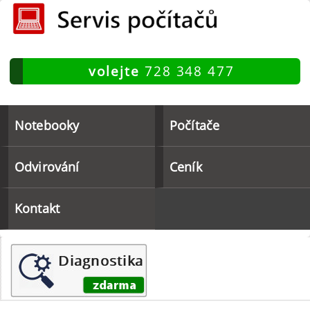
volejte
728 348 477
Notebooky
Počítače
Odvirování
Ceník
Kontakt