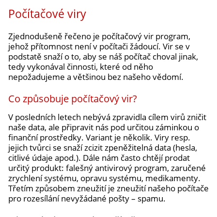
Počítačové viry
Zjednodušeně řečeno je počítačový vir program,
jehož přítomnost není v počítači žádoucí. Vir se v
podstatě snaží o to, aby se náš počítač choval jinak,
tedy vykonával činnosti, které od něho
nepožadujeme a většinou bez našeho vědomí.
Co způsobuje počítačový vir?
V posledních letech nebývá zpravidla cílem virů zničit
naše data, ale připravit nás pod určitou záminkou o
finanční prostředky. Variant je několik. Viry resp.
jejich tvůrci se snaží zcizit zpeněžitelná data (hesla,
citlivé údaje apod.). Dále nám často chtějí prodat
určitý produkt: falešný antivirový program, zaručené
zrychlení systému, opravu systému, medikamenty.
Třetím způsobem zneužití je zneužití našeho počítače
pro rozesílání nevyžádané pošty – spamu.